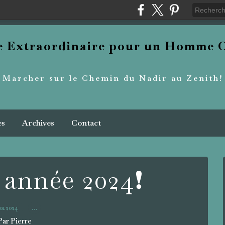
re Extraordinaire pour un Homme O
Marcher sur le Chemin du Nadir au Zenith!
es
Archives
Contact
année 2024❗️
.01.2024
…
Par Pierre