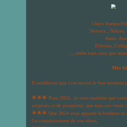
Chers Soeurs-Frè
Neveux , Nièces,
Amis, Anc
Pèlerins, Collè
…,
enfin tous ceux que mon 
Mes bi
Il semblerait que c'est encore le bon moment p
🌟🌟🌟
Pour 2024, je vous souhaite que cett
surprises et de prospérité, que tous ces vœux d
🌟🌟🌟
Que 2024 vous apporte le bonheur et la
l'accomplissement de vos rêves,