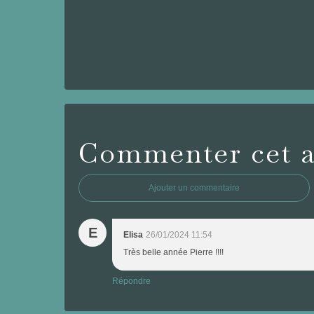
Commenter cet ar
Ajouter un commentaire
E
Elisa
26/01/2024 11:54
Très belle année Pierre !!!!
Répondre