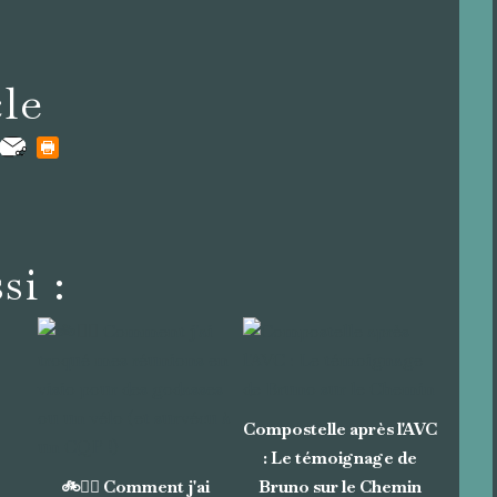
cle
si :
Compostelle après l'AVC
: Le témoignage de
🚲🚶‍♂️ Comment j'ai
Bruno sur le Chemin