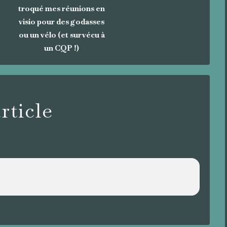
troqué mes réunions en
visio pour des godasses
ou un vélo (et survécu à
un CQP !)
ticle