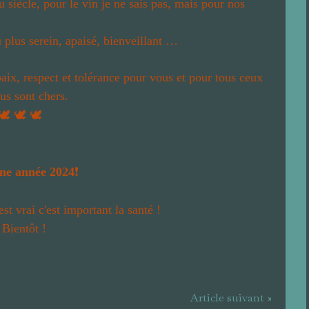
 siècle, pour le vin je ne sais pas, mais pour nos
plus serein, apaisé, bienveillant …
ix, respect et tolérance pour vous et pour tous ceux
us sont chers.
🕊️
🕊️
🕊️
e année 2024
❗️
est vrai c'est important la santé !
 Bientôt !
Article suivant »