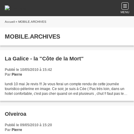
MENU
Accueil
» MOBILE.ARCHIVES
MOBILE.ARCHIVES
La Galice - la "Côte de la Mort"
Publié le 10/05/2010 à 15:42
Par
Pierre
lundi 10 mai Je revis !!! Je vous ferai un compte rendu de cette journée
touristico-pélerine en image. Ce soir, je suis à Cée ( Pas trés loin, dans un
hotel confortable, c'est pas cher quand on est plusieurs , chut !! faut pas le
dire ) Demain je reprends...
Olveiroa
Publié le 09/05/2010 à 15:20
Par
Pierre