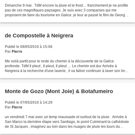
Dimanche 9 mai . TdM encore la pluie et le froid.... franchement je ne profite
pas de ces magnifiques paysages. Je suis avec 3 comparses qui me
proposent de faire du tourisme en Galice. je leur ai passé le film de Georges
Combe, ça met le feu au poudre...
de Compostelle à Neigrera
Publié le 08/05/2010 à 15:06
Par
Pierre
Me voilà partit pour le reste du chemin à la découverte de la Galice
profonde. TdM Il pleut , Il pleut, Il pleut .... Le chemin est dur Arrivée à
Neigrera à la recherche d'une laverie , il va falloir continuer à laver son linge
à la main et à enfiler...
Monte de Gozo (Mont Joie) & Botafumeiro
Publié le 07/05/2010 à 14:29
Par
Pierre
un vendredi 7 mai avec un temp maussade et surtout de la pluie . Arrivée à
San Marco la dernière étape vers Santiago, le point Culminant la cathédrale
de St Jacques , imaginez au loin dans les nuages de pluie les tours du
Tombeau ... La tribue des jeunes...