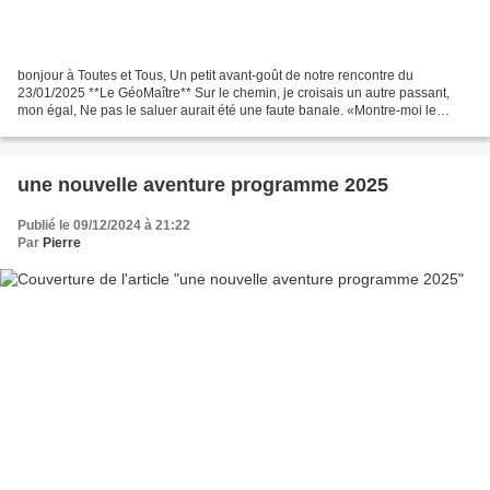
bonjour à Toutes et Tous, Un petit avant-goût de notre rencontre du
23/01/2025 **Le GéoMaître** Sur le chemin, je croisais un autre passant,
mon égal, Ne pas le saluer aurait été une faute banale. «Montre-moi le
sentier, celui qui va au-delà du connu.»...
une nouvelle aventure programme 2025
Publié le 09/12/2024 à 21:22
Par
Pierre