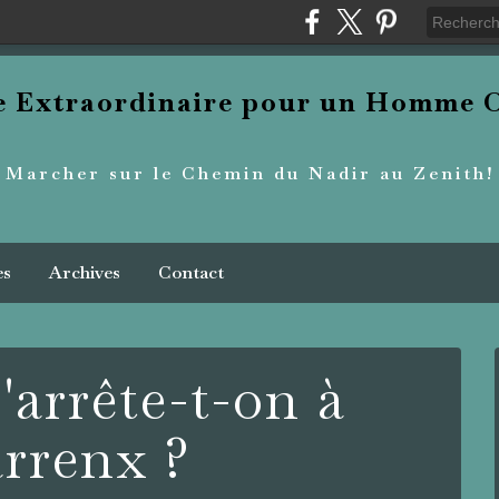
re Extraordinaire pour un Homme O
Marcher sur le Chemin du Nadir au Zenith!
es
Archives
Contact
'arrête-t-on à
rrenx ?