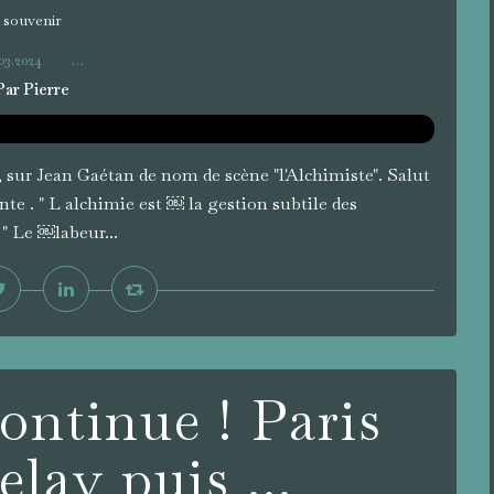
souvenir
03.2024
…
Par Pierre
 sur Jean Gaétan de nom de scène "l'Alchimiste". Salut
nte . " L alchimie est ￼ la gestion subtile des
" Le ￼labeur...
ontinue ! Paris
lay puis ...