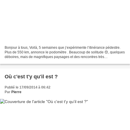
Bonjour à tous, Voilà, 5 semaines que j’expérimente l’itinérance pédestre.
Plus de 550 km, annonce le podomètre . Beaucoup de solitude 😞, quelques
déboires, mais de magnifiques paysages et des rencontres très
sympathiques avec les hébergeurs-hospitaliers,...
Où c'est t'y qu'il est ?
Publié le 17/09/2014 à 06:42
Par
Pierre