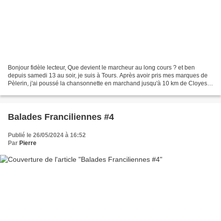
Bonjour fidèle lecteur, Que devient le marcheur au long cours ? et ben
depuis samedi 13 au soir, je suis à Tours. Après avoir pris mes marques de
Pèlerin, j'ai poussé la chansonnette en marchand jusqu'à 10 km de Cloyes-
sur-le-Loir à La Brouillère après...
Balades Franciliennes #4
Publié le 26/05/2024 à 16:52
Par
Pierre