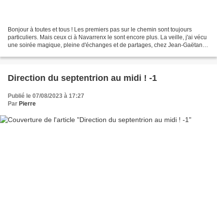
Bonjour à toutes et tous ! Les premiers pas sur le chemin sont toujours
particuliers. Mais ceux ci à Navarrenx le sont encore plus. La veille, j'ai vécu
une soirée magique, pleine d'échanges et de partages, chez Jean-Gaëtan,
alias l'Alchimiste. J'ai ressenti...
Direction du septentrion au midi ! -1
Publié le 07/08/2023 à 17:27
Par
Pierre