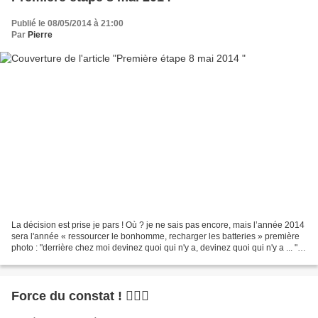
Publié le 08/05/2014 à 21:00
Par
Pierre
La décision est prise je pars ! Où ? je ne sais pas encore, mais l’année 2014
sera l'année « ressourcer le bonhomme, recharger les batteries » première
photo : "derrière chez moi devinez quoi qui n'y a, devinez quoi qui n'y a ... "
Ils me l’avaient dit,...
Force du constat ! 🤷🏻‍♂️