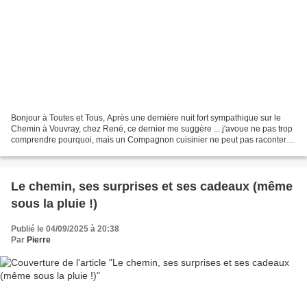
Bonjour à Toutes et Tous, Après une dernière nuit fort sympathique sur le
Chemin à Vouvray, chez René, ce dernier me suggère ... j'avoue ne pas trop
comprendre pourquoi, mais un Compagnon cuisinier ne peut pas raconter
des bobards, donc il me susurre...
Le chemin, ses surprises et ses cadeaux (même
sous la pluie !)
Publié le 04/09/2025 à 20:38
Par
Pierre