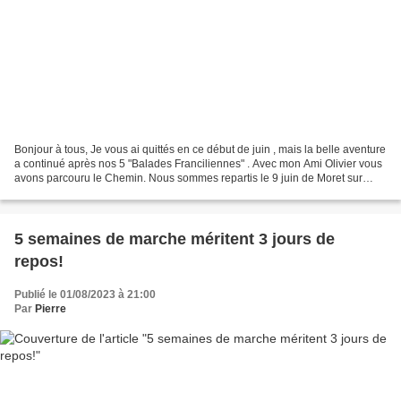
Bonjour à tous, Je vous ai quittés en ce début de juin , mais la belle aventure
a continué après nos 5 "Balades Franciliennes" . Avec mon Ami Olivier vous
avons parcouru le Chemin. Nous sommes repartis le 9 juin de Moret sur
Loing, le Jeudi 21 nous avons...
5 semaines de marche méritent 3 jours de
repos!
Publié le 01/08/2023 à 21:00
Par
Pierre