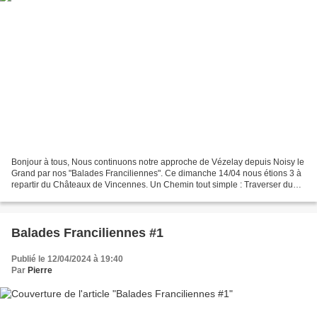
Bonjour à tous, Nous continuons notre approche de Vézelay depuis Noisy le
Grand par nos "Balades Franciliennes". Ce dimanche 14/04 nous étions 3 à
repartir du Châteaux de Vincennes. Un Chemin tout simple : Traverser du
Bois de Vincennes , contour du Lac...
Balades Franciliennes #1
Publié le 12/04/2024 à 19:40
Par
Pierre