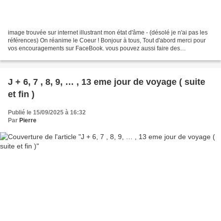
image trouvée sur internet illustrant mon état d'âme - (désolé je n'ai pas les
références) On réanime le Coeur ! Bonjour à tous, Tout d'abord merci pour
vos encouragements sur FaceBook. vous pouvez aussi faire des
commentaire sur le blog et vous inscrire...
J + 6, 7 , 8, 9, … , 13 eme jour de voyage ( suite
et fin )
Publié le 15/09/2025 à 16:32
Par
Pierre