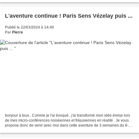
L'aventure continue ! Paris Sens Vézelay puis ...
Publié le 22/03/2024 à 14:40
Par
Pierre
bonjour à tous , Comme je l'ai évoqué , j'ai transformé mon idée émise lors
de mes micro-conférences noiséennes et fréjusiennes en réalité . Je vous
propose donc de venir avec moi dans cette aventure de 3 semaines du 8-9
au 30 juin Avec un point d'orgue...