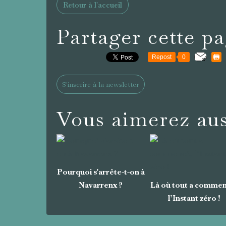
Retour à l'accueil
Partager cette p
Repost
0
S'inscrire à la newsletter
Vous aimerez aus
Pourquoi s'arrête-t-on à
Navarrenx ?
Là où tout a commen
l’Instant zéro !