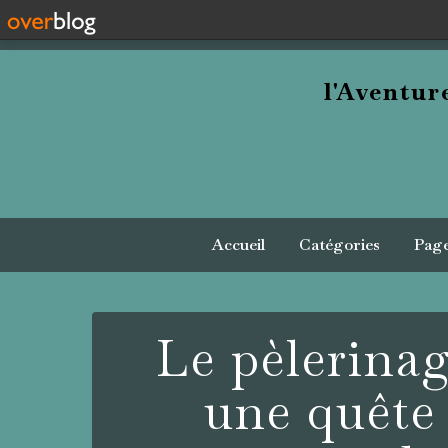
l'Aventu
Accueil
Catégories
Pag
Le pèlerinag
une quête 