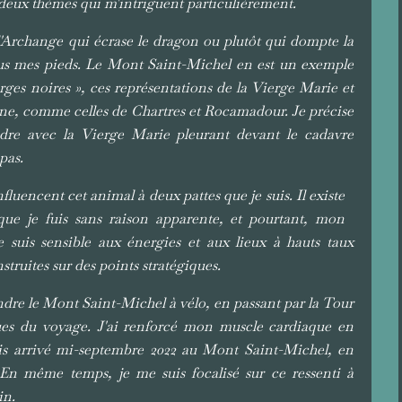
, deux thèmes qui m'intriguent particulièrement.
l'Archange qui écrase le dragon ou plutôt qui dompte la
sous mes pieds. Le Mont Saint-Michel en est un exemple
ges noires », ces représentations de la Vierge Marie et
ène, comme celles de Chartres et Rocamadour. Je précise
dre avec la Vierge Marie pleurant devant le cadavre
pas.
encent cet animal à deux pattes que je suis. Il existe
que je fuis sans raison apparente, et pourtant, mon
 suis sensible aux énergies et aux lieux à hauts taux
struites sur des points stratégiques.
indre le Mont Saint-Michel à vélo, en passant par la Tour
ques du voyage. J'ai renforcé mon muscle cardiaque en
uis arrivé mi-septembre 2022 au Mont Saint-Michel, en
 En même temps, je me suis focalisé sur ce ressenti à
in.