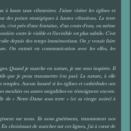
 à hauts taux vibratoires. J'aime visiter les églises et
sur des points stratégiques à hautes vibrations. La terre
fois, c'est près d'une fontaine, d'un cours d'eau, ou même
tière entre le visible et l'invisible est plus subtile. C'est
e culte depuis des temps immémoriaux. On y venait faire
ure. On entrait en communication avec les elfes, les
ages. Quand je marche en nature, je me sens inspirée. Il
tils que je peux transmettre (ou pas). La nature, à elle
les temples. Aucun hasard si les églises et cathédrales ont
ques menhirs ou autres mégalithes en témoignent encore.
le de « Notre-Dame sous terre » (et sa vierge noire) à
gissent sur nous. Ils nous guérissent, transmutent nos
 En choisissant de marcher sur ces lignes, j'ai à cœur de