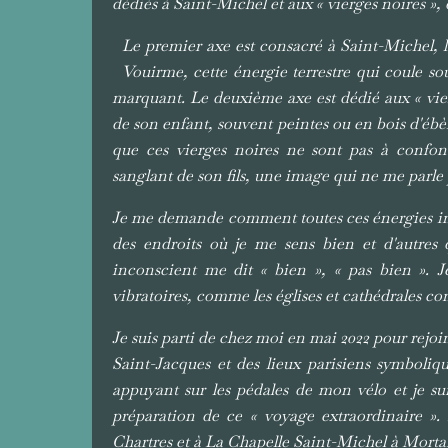
dédiés à Saint-Michel et aux « vierges noires »
Le premier axe est consacré à Saint-Michel, 
Vouirme, cette énergie terrestre qui coule 
marquant. Le deuxième axe est dédié aux « vier
de son enfant, souvent peintes ou en bois d'éb
que ces vierges noires ne sont pas à confon
sanglant de son fils, une image qui ne me parle 
Je me demande comment toutes ces énergies influ
des endroits où je me sens bien et d'autres 
inconscient me dit « bien », « pas bien ». Je
vibratoires, comme les églises et cathédrales con
Je suis parti de chez moi en mai 2022 pour rejo
Saint-Jacques et des lieux parisiens symboli
appuyant sur les pédales de mon vélo et je s
préparation de ce « voyage extraordinaire ».
Chartres et à La Chapelle Saint-Michel à Morta