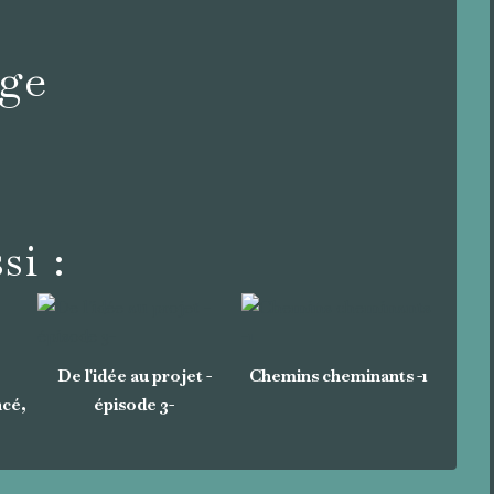
age
si :
De l'idée au projet -
Chemins cheminants -1
cé,
épisode 3-