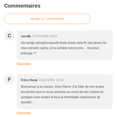
Commentaires
Ajouter un commentaire
C
carolle
17/07/2009 14:03
ola amigo peregrino!quelle belle photo dela fin des terres !la
mler est bien calme, et la lumière luit encore ... heureux
présage ?!
Répondre
F
Frère René
10/07/2009 14:03
Bienvenue à la maison, frère Pierre !J'ai hâte de voir toutes
les photos que tu as pu prendre au cours de ton camino et
partager avec toutes et tous ta formidable expérience.@
bientôt !
Répondre