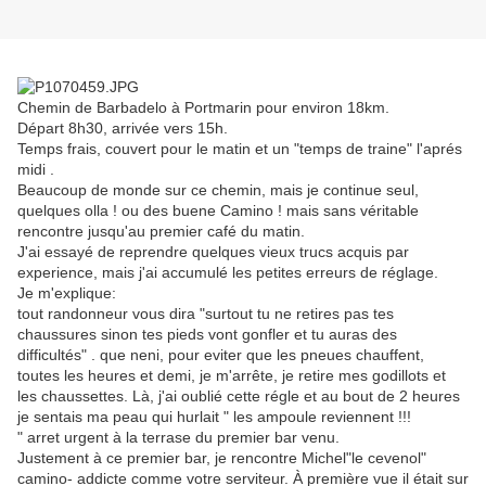
Chemin de Barbadelo à Portmarin pour environ 18km.
Départ 8h30, arrivée vers 15h.
Temps frais, couvert pour le matin et un "temps de traine" l'aprés
midi .
Beaucoup de monde sur ce chemin, mais je continue seul,
quelques olla ! ou des buene Camino ! mais sans véritable
rencontre jusqu'au premier café du matin.
J'ai essayé de reprendre quelques vieux trucs acquis par
experience, mais j'ai accumulé les petites erreurs de réglage.
Je m'explique:
tout randonneur vous dira "surtout tu ne retires pas tes
chaussures sinon tes pieds vont gonfler et tu auras des
difficultés" . que neni, pour eviter que les pneues chauffent,
toutes les heures et demi, je m'arrête, je retire mes godillots et
les chaussettes. Là, j'ai oublié cette régle et au bout de 2 heures
je sentais ma peau qui hurlait " les ampoule reviennent !!!
" arret urgent à la terrase du premier bar venu.
Justement à ce premier bar, je rencontre Michel"le cevenol"
camino- addicte comme votre serviteur. À première vue il était sur