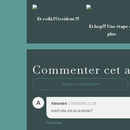
Et voilà l'Occident !!!
Et hop!!! Une étape
plus
Commenter cet ar
Ajouter un commentaire
A
Alinandré
17/04/2009 22:29
euh!!! elle est où la photo?
Répondre