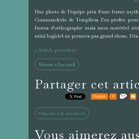
17
Une photo de l'équipe près d'une ferme myth
Commanderie de Templiers J'en profite pour
fautes d'orthographe mais mon matériel n'es
mini logiciel ne permets pas grand chose. Dès q
« Article précédent
Retour à l'accueil
Partager cet arti
Repost
0
S'inscrire à la newsletter
Vous aimerez aus