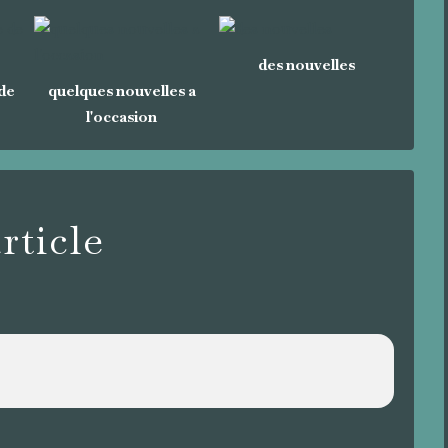
des nouvelles
 de
quelques nouvelles a
l'occasion
ticle