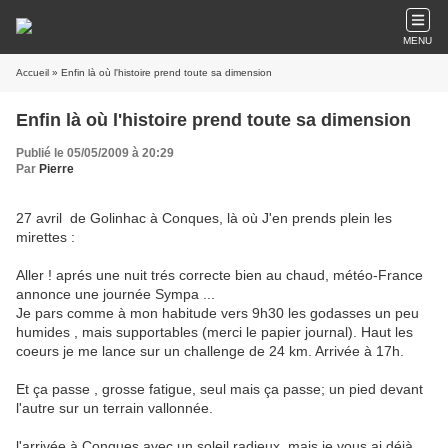
MENU
Accueil
» Enfin là où l'histoire prend toute sa dimension
Enfin là où l'histoire prend toute sa dimension
Publié le 05/05/2009 à 20:29
Par
Pierre
27 avril de Golinhac à Conques, là où J'en prends plein les
mirettes :
Aller ! aprés une nuit trés correcte bien au chaud, météo-France
annonce une journée Sympa ...
Je pars comme à mon habitude vers 9h30 les godasses un peu
humides , mais supportables (merci le papier journal). Haut les
coeurs je me lance sur un challenge de 24 km. Arrivée à 17h.
Et ça passe , grosse fatigue, seul mais ça passe; un pied devant
l'autre sur un terrain vallonnée.
l'arrivée à Conques avec un soleil radieux, mais je vous ai déjà