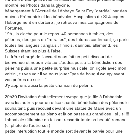
montré les Photos dans la glycine.
hébergement à l'Accueil de l'Abbaye Saint Foy "gardée" par des
moines Prémontré et les bénévoles Hospitaliers de St Jacques .
Hébergement en dortoire , je retrouve mes compagnons de
Fortunes.
19h , la cloche pour le repas. 40 personnes à tables, des
pélerins, des gens en "retraites", des futures confirmant, ça parle
toutes les langues : anglais , finnois, dannois, allemand, les
Suisses étant les plus à l'aise.
Le frêre chargé de l'accueil nous fait un petit discourt de
bienvenue et nous invite au L'audes puis à la bénédiction des
pélerins puis à une petite surprise musicale. on rigole avec mon
voisin , tu vas voir il va nous jouer "pas de bougui wougy avant
vos prières du soir ..."
J'y apprens aussi la petite chanson du pélerin.
20h30 l'invitation était tellement sympa que je file à l'abbatiale
avec les autres pour un office chanté; bénédiction des pélerins le
souhaitant, puis reccueil devant une statue de Marie avec un
accompagnement au piano et là on passe au grandiose , si , si !!!
l'abbatiale s'illumine en faisant ressortir toute sa beauté romane.
(cf photo de l'autre soir)
petite interuption tout le monde sort devant le parvie pour une