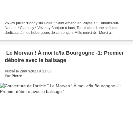
26 -29 juillet *Bonny sur Loire * Saint Amand en Puysais * Entrains-sur-
Nohain * Clamecy * Vézelay Bonjour à tous, Tout d’abord une spéciale
dédicace à mes hébergeurs de ce tronçon, Mille merci 🙏 . Merci à
Emmanuelle, Bernard et Colette. Ils ont été précieux...
Le Morvan ! À moi le/la Bourgogne -1: Premier
déboire avec le balisage
Publié le 28/07/2023 à 13:00
Par
Pierre