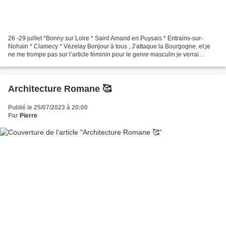
26 -29 juillet *Bonny sur Loire * Saint Amand en Puysais * Entrains-sur-
Nohain * Clamecy * Vézelay Bonjour à tous , J’attaque la Bourgogne, et je
ne me trompe pas sur l’article féminin pour le genre masculin je verrai
bientôt, enfin j’espère… Paysage...
Architecture Romane 🥰
Publié le 25/07/2023 à 20:00
Par
Pierre